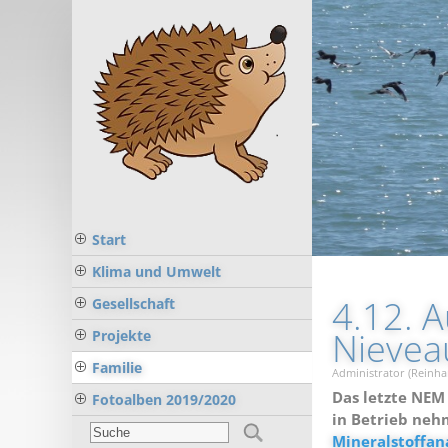
Start
Klima und Umwelt
4.12. A
Gesellschaft
Nievea
Projekte
Familie
Administrator (Reinha
Das letzte NEM 
Fotoalben 2019/2020
in Betrieb neh
Mineralstoffan