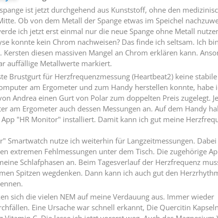
spange ist jetzt durchgehend aus Kunststoff, ohne den medizinis
 Mitte. Ob von dem Metall der Spange etwas im Speichel nachzuw
werde ich jetzt erst einmal nur die neue Spange ohne Metall nutze
yse konnte kein Chrom nachweisen? Das finde ich seltsam. Ich bi
r. Kersten diesen massiven Mangel an Chrom erklären kann. Anso
r auffällige Metallwerte markiert.
e Brustgurt für Herzfrequenzmessung (Heartbeat2) keine stabile
omputer am Ergometer und zum Handy herstellen konnte, habe i
von Andrea einen Gurt von Polar zum doppelten Preis zugelegt. Je
ter am Ergometer auch dessen Messungen an. Auf dem Handy ha
e App "HR Monitor" installiert. Damit kann ich gut meine Herzfreq
r" Smartwatch nutze ich weiterhin für Langzeitmessungen. Dabei
lnen extremen Fehlmessungen unter dem Tisch. Die zugehörige A
 meine Schlafphasen an. Beim Tagesverlauf der Herzfrequenz mus
remen Spitzen wegdenken. Dann kann ich auch gut den Herzrhyth
kennen.
ken sich die vielen NEM auf meine Verdauung aus. Immer wieder
hfällen. Eine Ursache war schnell erkannt, Die Quercitin Kapsel