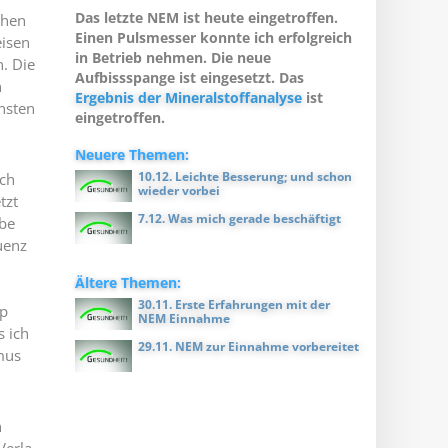
Das letzte NEM ist heute eingetroffen.
chen
Einen Pulsmesser konnte ich erfolgreich
eisen
in Betrieb nehmen. Die neue
n. Die
Aufbissspange ist eingesetzt. Das
n
Ergebnis der Mineralstoffanalyse
ist
nsten
eingetroffen.
Neuere Themen:
10.12. Leichte Besserung; und schon
ch
wieder vorbei
tzt
7.12. Was mich gerade beschäftigt
be
uenz
Ältere Themen:
30.11. Erste Erfahrungen mit der
pp
NEM Einnahme
s ich
29.11. NEM zur Einnahme vorbereitet
mus
n