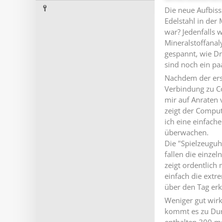
Die neue Aufbiss
Edelstahl in der
war? Jedenfalls 
Mineralstoffanal
gespannt, wie D
sind noch ein paa
Nachdem der erst
Verbindung zu C
mir auf Anraten 
zeigt der Compu
ich eine einfach
überwachen.
Die "Spielzeuguh
fallen die einze
zeigt ordentlich
einfach die ext
über den Tag er
Weniger gut wir
kommt es zu Durc