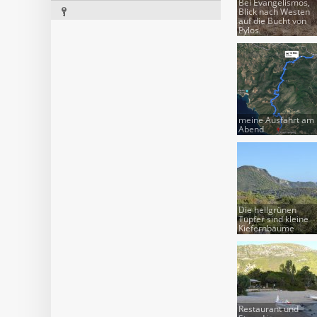
Bei Evangelismos,
Blick nach Westen
auf die Bucht von
Pylos
meine Ausfahrt am
Abend
Die hellgrünen
Tupfer sind kleine
Kiefernbäume
Restaurant und