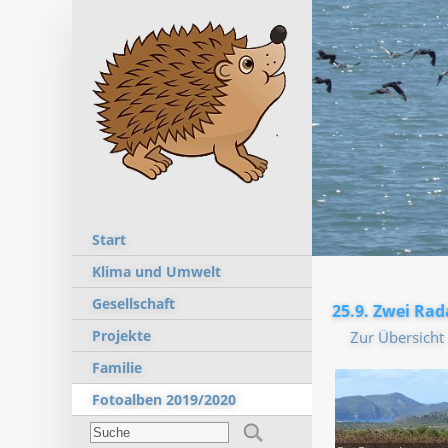
Start
Klima und Umwelt
Gesellschaft
25.9. Zwei Ra
Projekte
Zur Übersicht
Familie
Fotoalben 2019/2020