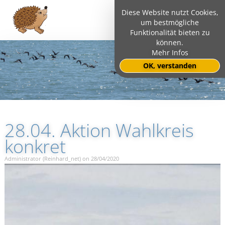
Diese Website nutzt Cookies,
um bestmögliche
Funktionalität bieten zu
können.
Mehr Infos
OK, verstanden
28.04. Aktion Wahlkreis
konkret
Administrator (Reinhard_net) on 28/04/2020