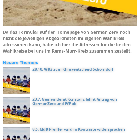
Da das Formular auf der Homepage von German Zero noch
nicht die jeweiligen Abgeordneten im eigenen Wahlkreis
adressieren kann, habe ich hier die Adressen für die beiden
Wahlkreise bei uns im Rems-Murr-Kreis zusammen gestellt.
Neuere Themen:
28.10. WKZ zum Klimaentscheid Schorndorf
23.7. Gemeinderat Konstanz lehnt Antrag von
GermanZero und FfF ab
8.5. MdB Pfeiffer wird in Kontraste widersprochen