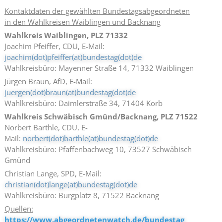
Kontaktdaten der gewählten Bundestagsabgeordneten
in den Wahlkreisen Waiblingen und Backnang
Wahlkreis Waiblingen, PLZ 71332
Joachim Pfeiffer, CDU, E-Mail:
joachim(dot)pfeiffer(at)bundestag(dot)de
Wahlkreisbüro: Mayenner Straße 14, 71332 Waiblingen
Jürgen Braun, AfD, E-Mail:
juergen(dot)braun(at)bundestag(dot)de
Wahlkreisbüro: Daimlerstraße 34, 71404 Korb
Wahlkreis Schwäbisch Gmünd/Backnang, PLZ 71522
Norbert Barthle, CDU, E-
Mail:
norbert(dot)barthle(at)bundestag(dot)de
Wahlkreisbüro: Pfaffenbachweg 10, 73527 Schwäbisch
Gmünd
Christian Lange, SPD, E-Mail:
christian(dot)lange(at)bundestag(dot)de
Wahlkreisbüro: Burgplatz 8, 71522 Backnang
Quellen:
https://www.abgeordnetenwatch.de/bundestag