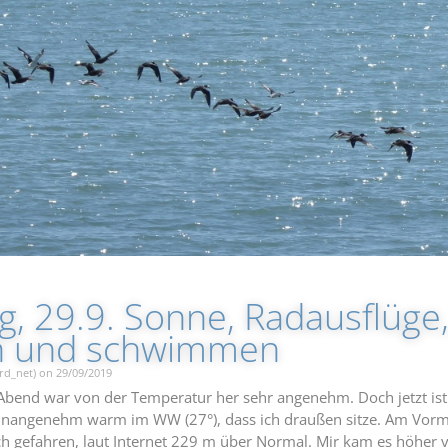
g, 29.9. Sonne, Radausflüge
n und schwimmen
rd_net) on 29/09/2019
Abend war von der Temperatur her sehr angenehm. Doch jetzt ist
nangenehm warm im WW (27°), dass ich draußen sitze. Am Vorm
h gefahren, laut Internet 229 m über Normal. Mir kam es höher v