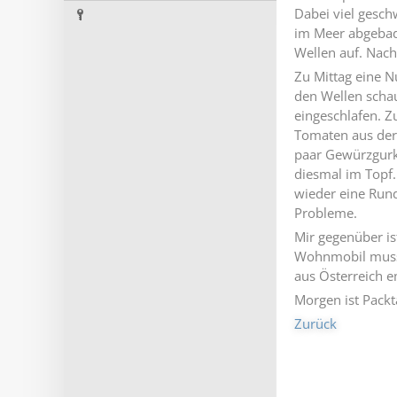
Dabei viel gesc
im Meer abgebad
Wellen auf. Nac
Zu Mittag eine N
den Wellen scha
eingeschlafen. 
Tomaten aus der 
paar Gewürzgurk
diesmal im Topf.
wieder eine Rund
Probleme.
Mir gegenüber i
Wohnmobil musste
aus Österreich 
Morgen ist Packt
Zurück