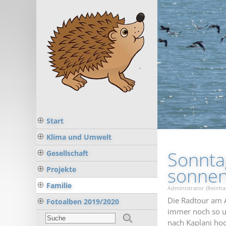
Start
Klima und Umwelt
Sonnta
Gesellschaft
sonne
Projekte
Familie
Administrator (Reinha
Die Radtour am 
Fotoalben 2019/2020
immer noch so u
nach Kaplani hoc