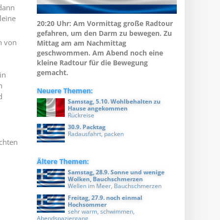
 dann
leine
20:20 Uhr: Am Vormittag große Radtour
gefahren, um den Darm zu bewegen. Zu
h von
Mittag am am Nachmittag
geschwommen. Am Abend noch eine
kleine Radtour für die Bewegung
gemacht.
in
h
Neuere Themen:
d
Samstag, 5.10. Wohlbehalten zu
Hause angekommen
Rückreise
30.9. Packtag
Radausfahrt, packen
chten
Ältere Themen:
Samstag, 28.9. Sonne und wenige
Wolken, Bauchschmerzen
Wellen im Meer, Bauchschmerzen
Freitag, 27.9. noch einmal
Hochsommer
sehr warm, schwimmen,
Abendspaziergang