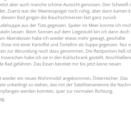
hwitzt aber auch manche schöne Aussicht genossen. Den Schweiß
et. Zuerst war der Meeresspiegel noch ruhig, aber dann kamen k
h diesem Bad gingen die Bauchschmerzen fast ganz zurück.
udelsuppe aus der Tüte gegessen. Später im Meer konnte ich mic
ukeln lassen. Beim Sonnen auf dem Liegestuhl bin ich dann doch
Zum Abendessen habe ich wieder etwas mehr gewagt, geschälte
Dose mit einer Kartoffel und Tortellini als Suppe gegessen. Nur e
en zur Abrundung noch dazu genommen. Die Restportion ließ ic
 Inzwischen habe ich sie in den Kühlschrank gestellt. Anschließen
e Rad gefahren. Das Essen bereitet mir bis jetzt keine neuen
st wieder ein neues Wohnmobil angekommen, Österreicher. Das
 unbedingt so stehen, das mit der Satellitenantenne die Nachri
empfangen werden konnten, quer zur normalen Richtung.
ag.