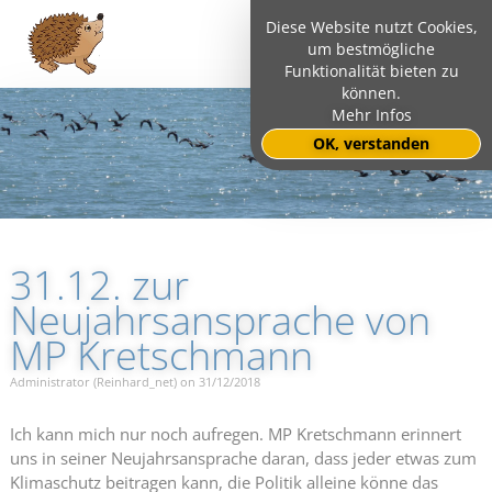
Diese Website nutzt Cookies,
um bestmögliche
Funktionalität bieten zu
können.
Mehr Infos
OK, verstanden
31.12. zur
Neujahrsansprache von
MP Kretschmann
Administrator (Reinhard_net) on 31/12/2018
Ich kann mich nur noch aufregen. MP Kretschmann erinnert
uns in seiner Neujahrsansprache daran, dass jeder etwas zum
Klimaschutz beitragen kann, die Politik alleine könne das